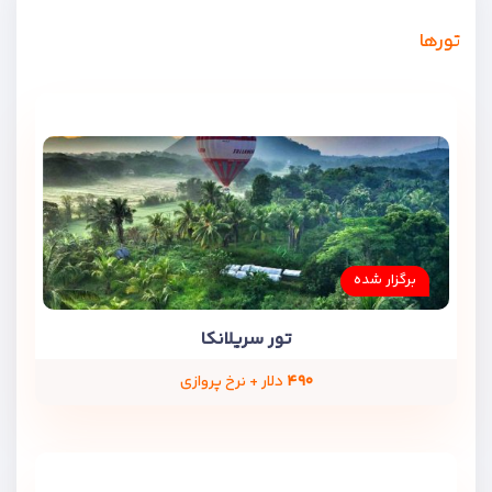
تورها
برگزار شده
تور سریلانکا
۴۹۰
دلار + نرخ پروازی