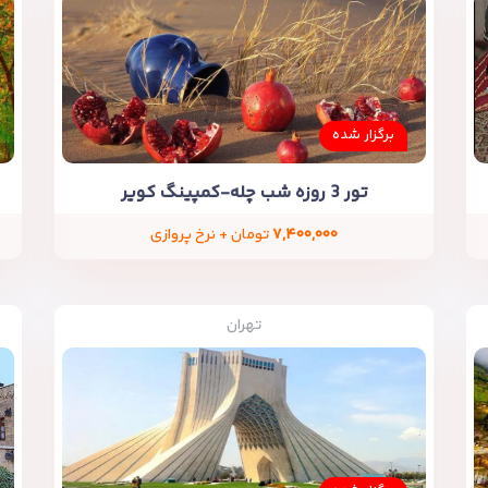
برگزار شده
تور 3 روزه شب چله-کمپینگ کویر
۷,۴۰۰,۰۰۰
تومان + نرخ پروازی
تهران