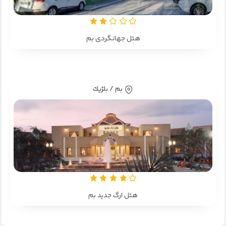
هتل جهانگردی بم
بم / بلژيك
هتل ارگ جدید بم