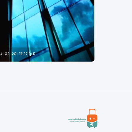
4-02-20-13꞉32 (p1)