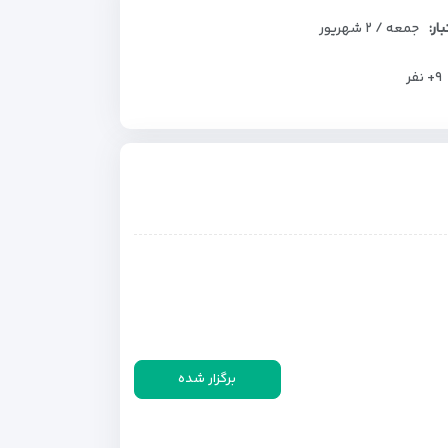
بار:
جمعه / ۲ شهریور
+۹
نفر
برگزار شده