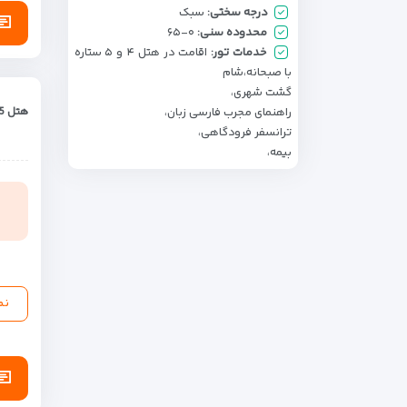
درجه سختی:
سبک
محدوده سنی:
۰-۶۵
خدمات تور:
اقامت در هتل ۴ و ۵ ستاره
با صبحانه،شام
گشت شهری،
راهنمای مجرب فارسی زبان،
هتل 5 ستاره
ترانسفر فرودگاهی،
بیمه،
نم