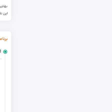
بهتری
این ن
برنام
گ