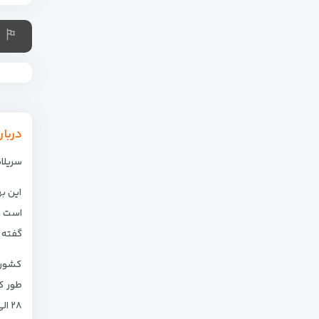
دربار
سریلان
این به
است و
گفته م
کشور 
۲۸ الی ۳۲ درجه سانتی گراد ارزیابی شده است و به طور کلی سردترین ماه‌های سال دسامبر و ژانویه است.