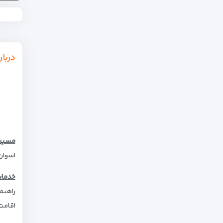
دربار
مسیر
اسوان-قاهره(هوایی
خدمات
اقامت 