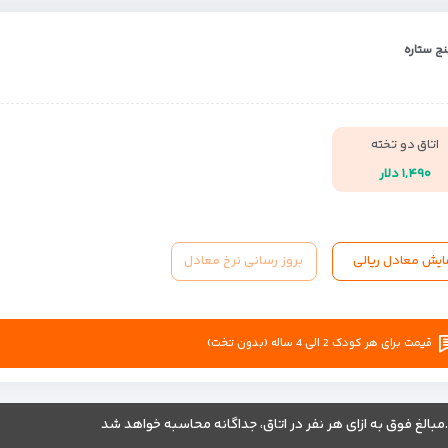
ج ستاره
اتاق دو تخته
۱,۴۹۰ دلار
ایش معادل ریالی
بروز رسانی نرخ معادل
قیمت برای هر کودک 2 الی 4 ساله (بدون تخت)
.مبالغ فوق به ازای هر نفر در اتاق، جداگانه محاسبه خواهد شد