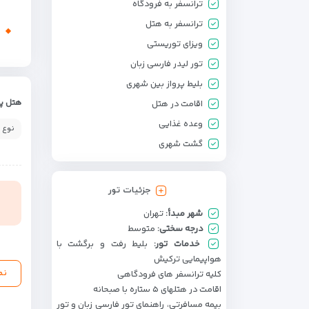
ترانسفر به فرودگاه
ترانسفر به هتل
ویزای توریستی
تور لیدر فارسی زبان
بلیط پرواز بین شهری
هتل پن
اقامت در هتل
وعده غذایی
نوع 
گشت شهری
جزئیات تور
شهر مبدأ:
تهران
درجه سختی:
متوسط
خدمات تور:
بلیط رفت و برگشت با
هواپیمایی ترکیش
نم
کلیه ترانسفر های فرودگاهی
اقامت در هتل­های ۵ ستاره با صبحانه
بیمه مسافرتی، راهنمای تور فارسی زبان و تور