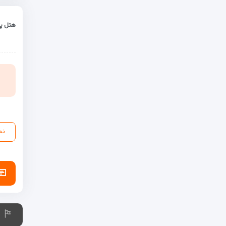
هتل پن
نم