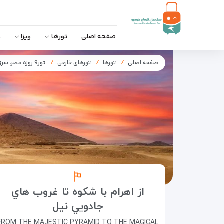
صفحه اصلی
تورها
ویزا
و
صفحه اصلی
تورها
تورهای خارجی
تور9 روزه مصر، سرزمین فراعنه
از اهرام با شكوه تا غروب هاي
جادويي نيل
FROM THE MAJESTIC PYRAMID TO THE MAGICAL