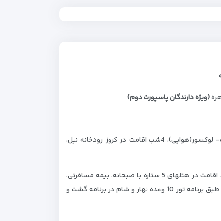
(ویژه دارندگان پاسپورت دوم)
تهران- استانبول- قاهره(هوایی)، 2 شب اقامت در شهر قاهره، قاهره- لوکسور(هوایی)، 4شب اقامت در کروز رودخانه نیل،
بلیط رفت و برگشت با هواپیمایی ترکیش، کلیه ترانسفر های فرودگاهی، اقامت در هتل­های 5 ستاره با صبحانه، بیمه مسافرتی،
راهنمای تور فارسی زبان و تور کاملا ایرانی، گشت­ها شهری همراه تور لیدر فارسی زبان طبق برنامه تور 10 وعده نهار و شام در برنامه گشت و