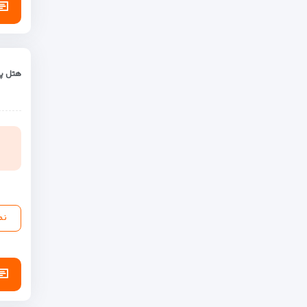
هتل پن
نم