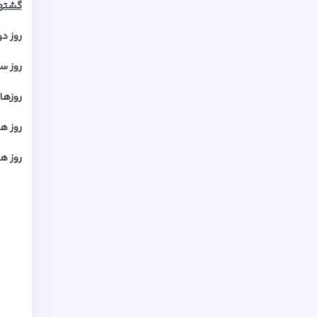
گشت­ها
روز دو
روز س
روزها
روز ه
روز ه