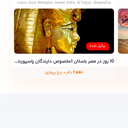
Cairo، Giza، Memphis، Aswan، Edfu، Al 'Uqṣur، Alexandria
برگزار شده
10 روز در مصر باستان (مخصوص دارندگان پاسپورت دوم)
۲,۵۵۰
دلار + نرخ پروازی