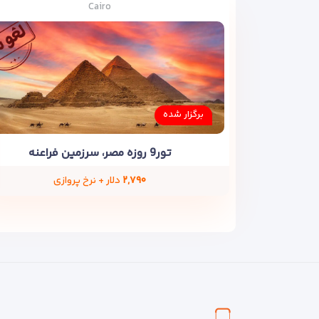
Cairo
برگزار شده
تور9 روزه مصر، سرزمین فراعنه
۲,۷۹۰
دلار + نرخ پروازی