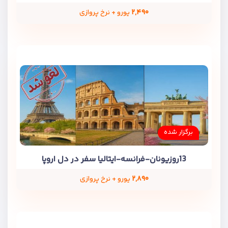
۲,۴۹۰
یورو + نرخ پروازی
برگزار شده
13روزیونان-فرانسه-ایتالیا سفر در دل اروپا
۲,۸۹۰
یورو + نرخ پروازی