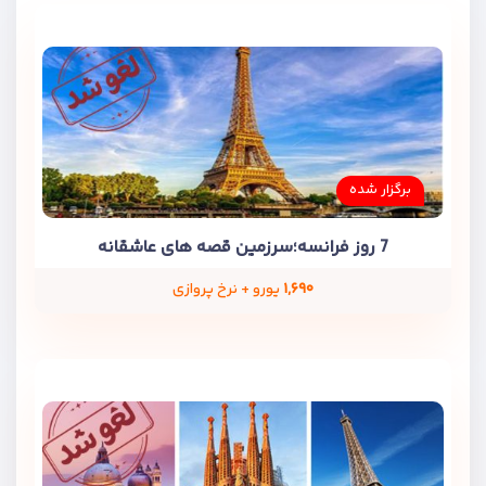
برگزار شده
7 روز فرانسه؛سرزمین قصه های عاشقانه
۱,۶۹۰
یورو + نرخ پروازی