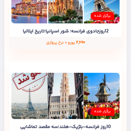
برگزار شده
12روزجادوی فرانسه؛ شور اسپانیا؛تاریخ ایتالیا
۲,۶۹۰
یورو + نرخ پروازی
برگزار شده
10روز فرانسه-بلژیک-هلند؛سه مقصد تماشایی