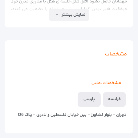
مهمانان حاصل نشود. اتاق های جلسه ی هتل با فناوری مدرن خود
موفقیت آمیز بودن کنفرانس یا سمینارتان را تضمین می کنند،
نمایش بیشتر
سایر تسهیلات هتل شامل چک اوت ۲۴ ساعته، صرافی، آسانسور، ۱
رستوران و دسترسی به اینترنت (با پرداخت هزینه) می شود. گاراژ
مسقف نیز برای آن هایی که با اتومبیل می رسند (با پرداخت هزینه)
موجود است.
محل هتل در ناحیه ی تجاری لادفانس (La Défense)، آن طرف مرکز
مشخصات
همایش های CNIT و در فاصله ی ۱۰ دقیقه ای از مرکز پاریس قرار
گرفته است.
مشخصات تماس
فرانسه
پاریس
تهران - بلوار کشاورز - بین خیابان فلسطین و نادری - پلاک 126