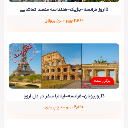
10روز فرانسه-بلژیک-هلند؛سه مقصد تماشایی
۲,۴۹۰
یورو + نرخ پروازی
برگزار شده
13روزیونان-فرانسه-ایتالیا سفر در دل اروپا
۲,۸۹۰
یورو + نرخ پروازی