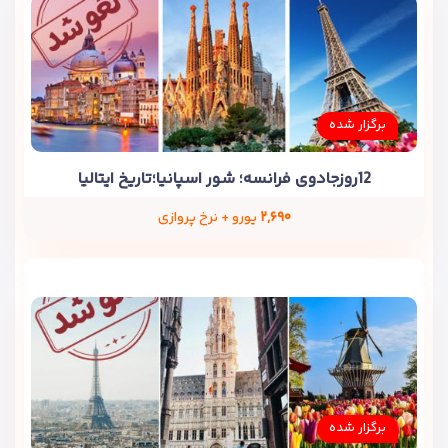
برگزار شده
12روزجادوی فرانسه؛ شور اسپانیا؛تاریخ ایتالیا
۲,۶۹۰
یورو + نرخ پروازی
برگزار شده