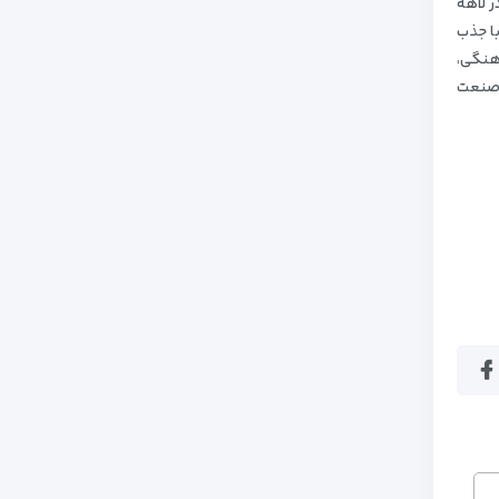
ر لاهه
با جذب
رهنگی،
 صنعت