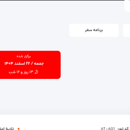
برنامه سفر
برگزار شده
جمعه / ۲۲ اسفند ۱۴۰۴
۱۳ روز و ۱۲ شب
کد تور:
AT-A01
تاریخ اعت