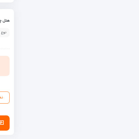
هتل چه
نوع 
نم