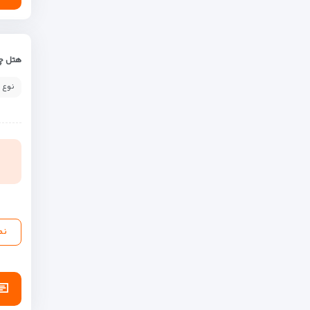
هتل چه
نوع 
نم