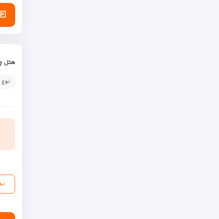
هتل چه
نوع 
نم