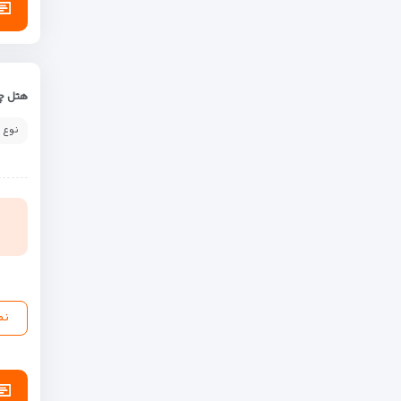
هتل چه
نوع 
نم