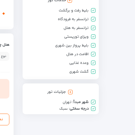
خدمات تور
بلیط رفت و برگشت
ترانسفر به فرودگاه
ترانسفر به هتل
ویزای توریستی
هتل چه
بلیط پرواز بین شهری
اقامت در هتل
نوع 
وعده غذایی
گشت شهری
جزئیات تور
شهر مبدأ:
تهران
درجه سختی:
سبک
نم