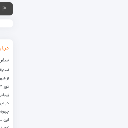
دربار
سفری
استرال
از شه
تور ۱۳ روزه استرالیا با
زیبات
در ای
چهره‌ه
این ت