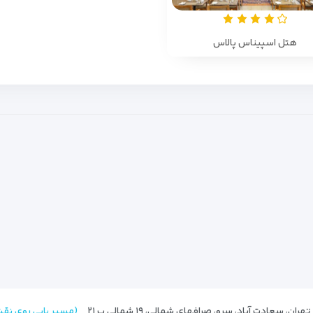
هتل اسپیناس پالاس
(مسیر یابی روی نق