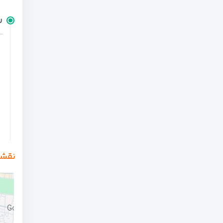
ر
نقشه