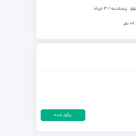
بار:
پنجشنبه / ۳ خرداد
+۹
نفر
برگزار شده