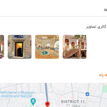
وز
گالری تصاویر
 راه