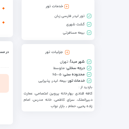
خدمات تور
تور لیدر فارسی زبان
گشت شهری
بیمه مسافرتی
جزئیات تور
در مسی
شهر مبدأ:
تهران
درجه سختی:
متوسط
محدوده سنی:
۵-۶۵
خدمات تور:
بیمه، لیدر، پذیرایی
بازدید از :
کافه قنادی بهار،خانه پروین اعتصامی، عمارت
دبیرالملک، سرای کاظمی، خانه مدرس، امام
زاده یحیی، حمام ٫ بازار نواب