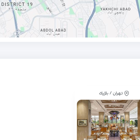
تهران / بلژيك