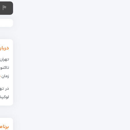
دربار
تهران، 
زمان
ص
لوکیشن
برنام