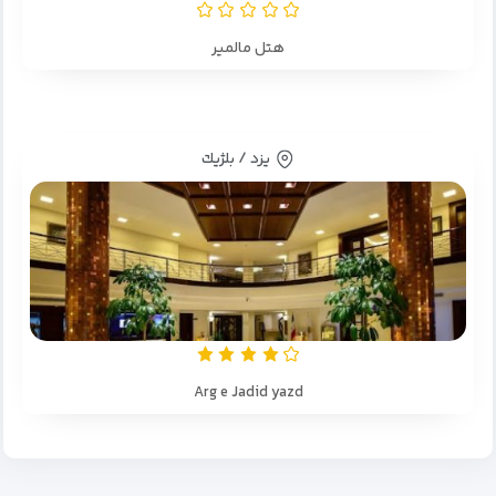
هتل مالمیر
یزد / بلژيك
Arg e Jadid yazd