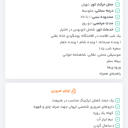
محل حرکت تور:
تهران
درجه سختی:
متوسط
محدوده سنی:
۱ تا ۷۰
مدت مرخصی:
دو روز
خدمات تور:
شامل اتوبوس در اختیار
یک شب اقامت در اقامتگاه بومگردی خانه نقلی
۱ وعده صبحانه، ۱ وعده شام، ۱ وعده ناهار
سفره شب یلدا
موسیقی محلی، نقالی، شاهنامه خوانی
بیمه سفر
ورودی‌ها
راهنمای همراه
لوازم ضروری
یک جفت کفش ترکینگ مناسب در طبیعت
داروهای ضروری شخصی لیوان جهت صرف چای و قهوه
کوله یک روزه
نیم لیتر آب
دستمال گردن