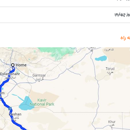
وز چهارم:
 راه