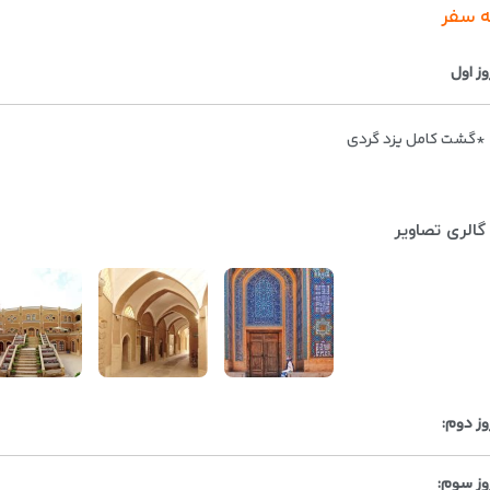
ه سفر
وز اول
*گشت کامل یزد گردی
گالری تصاویر
وز دوم:
وز سوم: