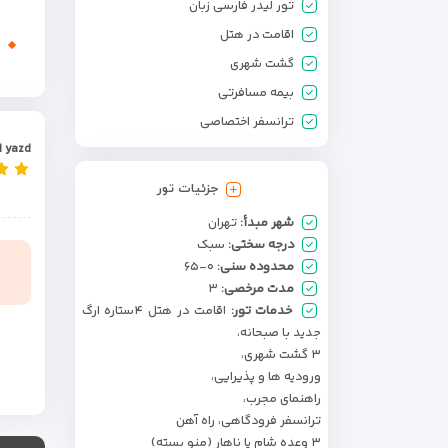
تور لیدر فارسی زبان
اقامت در هتل
گشت شهری
بیمه مسافرتی
ترانسفر اختصاصی
d yazd
جزئیات تور
شهر مبدأ:
تهران
درجه سختی:
سبک
محدوده سنی:
۰-۶۵
مدت مرخصی:
۳
خدمات تور:
اقامت در هتل ۴ستاره ارگ
جدید با صبحانه،
۳ گشت شهری،
ورودیه ها و پذیرایی،
راهنمای مجرب،
ترانسفر فرودگاهی، راه آهن
۳ وعده شام یا ناهار (منو بسته)