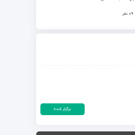
+۹
نفر
برگزار شده