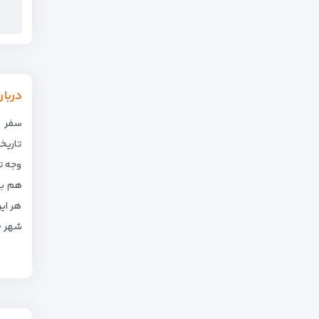
دربار
سفر ب
تاریخ
وجه ت
هم بو
هر ایر
شهر خ