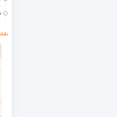
ر
نقشه