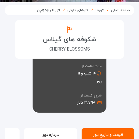
صفحه اصلی
تورها
تورهای خارجی
تور 11 روزه ژاپن
شکوفه های گیلاس
CHERRY BLOSSOMS
مدت اقامت از
۱۰ شب و ۱۱
روز
شروع قیمت از
۳,۷۹۰ دلار
قیمت و تاریخ تور
درباره تور
ن