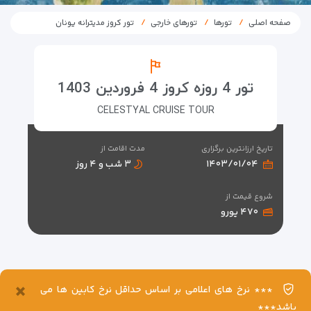
صفحه اصلی
تورها
تورهای خارجی
تور کروز مدیترانه یونان
تور 4 روزه کروز 4 فروردین 1403
CELESTYAL CRUISE TOUR
تاریخ ارزانترین برگزاری
مدت اقامت از
۱۴۰۳/۰۱/۰۴
۳ شب و ۴ روز
شروع قیمت از
۴۷۰ یورو
×
*** نرخ های اعلامی بر اساس حداقل نرخ کابین ها می
باشد***