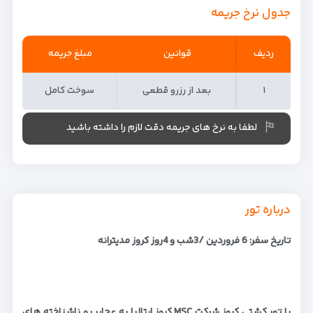
جدول نرخ جریمه
ردیف
ردیف
قوانین
مبلغ جریمه
۱
۱
بعد از رزرو قطعی
سوخت کامل
لطفا به نرخ های جریمه دقت لازم را داشته باشید
درباره تور
تاریخ سفر: 6 فروردین /3شب و 4روز کروز مدیترانه
با تور کشتی کروز شرکت MSC کروز ایتالیا به عجایب و ناشناخته های