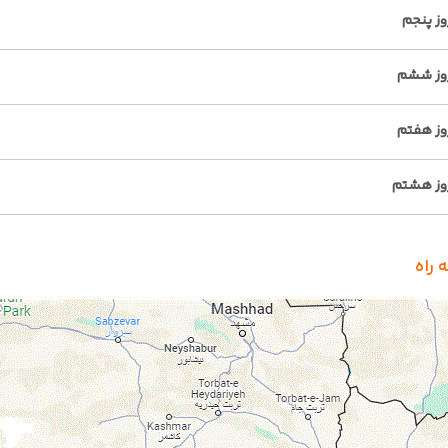
وز پنجم
وز ششم
وز هفتم
وز هشتم
 راه