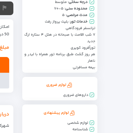
درجه سختی:
متوسط
محدوده سنی:
۵-۷۰
مدت مرخصی:
۵
خدمات تور:
بلیت پرواز رفت
امکان
ترانسفر فرودگاهی
50 درصد مبلغ هنگام ثبت نام الزامی می باشد.
۷ شب اقامت با صبحانه در هتل ۴ ستاره ارگ
جدید
مبلغ
تورآفرود کویری
هر روز گشت طبق برنامه تور همراه با لیدر و
ناهار
بیمه مسافرتی
لوازم ضروری
داروهای ضروری
لوازم پیشنهادی
دربار
لوازم شخصی
شهرک ارگ جدید در ۱۰ کیلو
شناسنامه