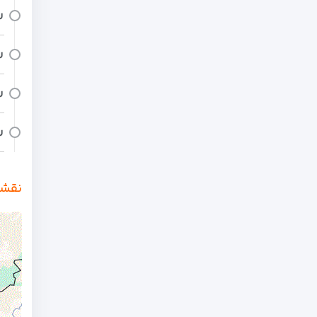
ر
ر
ر
ر
نقشه