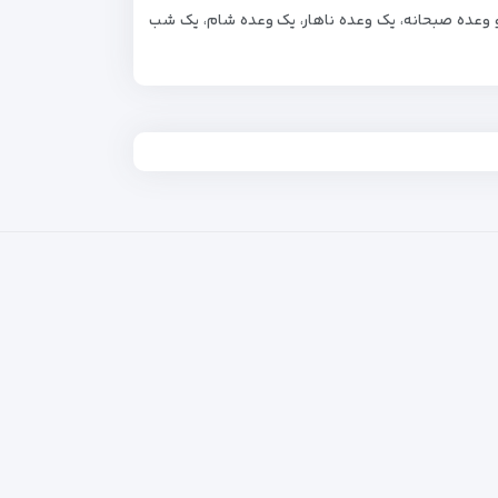
2 تختی در اختیار، دو وعده صبحانه، یک وعده ناهار، یک وعده شام، یک شب