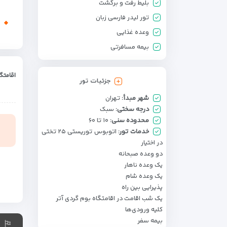
بلیط رفت و برگشت
تور لیدر فارسی زبان
وعده غذایی
بیمه مسافرتی
اقامتگ
جزئیات تور
شهر مبدأ:
تهران
درجه سختی:
سبک
محدوده سنی:
۱۰ تا ۶۰
خدمات تور:
اتوبوس توریستی ۲۵ تختی
۰
در اختیار
دو وعده صبحانه
یک وعده ناهار
یک وعده شام
پذیرایی بین راه
یک شب اقامت در اقامتگاه بوم گردی آتر
کلیه ورودی‌ها
بیمه سفر