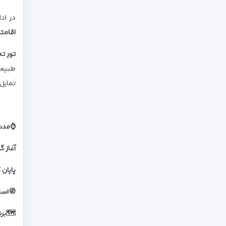
در ادا
اقامتگ
تور ت
طبیعت
تمایل،
⌚مدت 
آغاز 
پایان
🧭است
🗺️برن