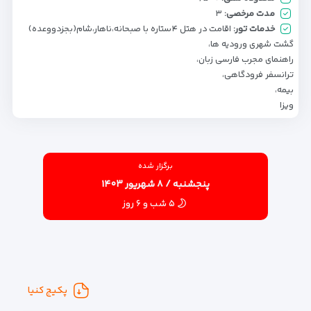
مدت مرخصی:
۳
خدمات تور:
اقامت در هتل ۴ستاره با صبحانه،ناهار،شام(بجزدووعده)
گشت شهری ورودیه ها،
راهنمای مجرب فارسی زبان،
ترانسفر فرودگاهی،
بیمه،
ویزا
برگزار شده
پنجشنبه / ۸ شهریور ۱۴۰۳
۵ شب و ۶ روز
پکیج کنیا