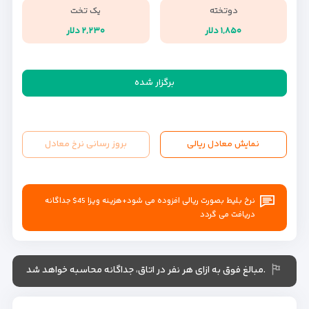
دوتخته
یک تخت
۱,۸۵۰ دلار
۲,۲۳۰ دلار
برگزار شده
نمایش معادل ریالی
بروز رسانی نرخ معادل
نرخ بلیط بصورت ریالی افزوده می شود+هزینه ویزا 45$ جداگانه
دریافت می گردد
.مبالغ فوق به ازای هر نفر در اتاق، جداگانه محاسبه خواهد شد