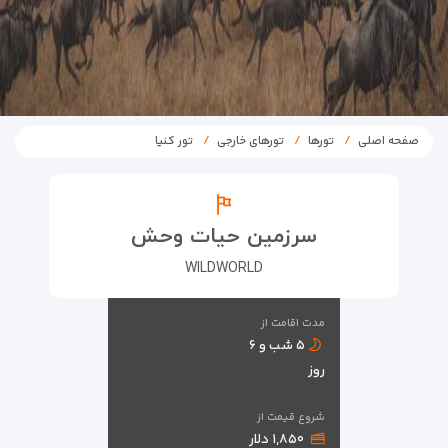
صفحه اصلی
تورها
تورهای خارجی
تور کنیا
سرزمین حیات وحش
WILDWORLD
مدت اقامت از
۵ شب و ۶
روز
شروع قیمت از
۱,۸۵۰ دلار