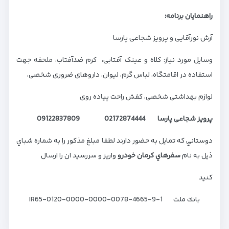
راهنمایان برنامه:
آرش نورآقایی و پرویز شجاعی پارسا
وسایل مورد نیاز: کلاه و عینک آفتابی، کرم ضدآفتاب، ملحفه جهت
استفاده در اقامتگاه، لباس گرم، لیوان، داروهای ضروری شخصی،
لوازم بهداشتی شخصی، کفش راحت پیاده روی
پرویز شجاعی پارسا
02172874444 09122837809
دوستاني كه تمايل به حضور دارند لطفا مبلغ مذكور را به شماره شباي
ذيل به نام
سفرهاي كرمان خودرو
واريز و سررسيد ان را ارسال
كنيد
بانك ملت IR65-0120-0000-0000-0078-4665-9-1