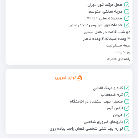
محل حرکت تور:
تهران
درجه سختی:
متوسط
محدوده سنی:
۱ تا ۷۰
خدمات تور:
اتوبوس VIP در اختیار
دو شب اقامت در هتل سنتی
۳ وعده صبحانه،۲ وعده ناهار
بیمه مسئولیت
ورودی‌ها
راهنمای همراه
لوازم ضروری
كلاه و عینک آفتابي
کرم ضدآفتاب
ملحفه جهت استفاده در اقامتگاه
لباس گرم
لیوان
داروهای ضروری شخصی
لوازم بهداشتی شخصی کفش راحت پیاده روی