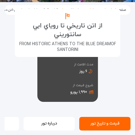
صفحه اصلی
تورها
تورهای خارجی
6شب،2مقصدفراموش نشدنی؛اتن+سانتورینی
از اتن تاريخي تا روياي ابي
سانتوريني
FROM HISTORIC ATHENS TO THE BLUE DREAMOF
SANTORINI
مدت اقامت از
۶ روز
شروع قیمت از
۱,۹۹۰ یورو
قیمت و تاریخ تور
درباره تور
بر