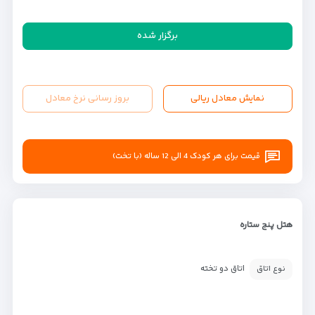
برگزار شده
نمایش معادل ریالی
بروز رسانی نرخ معادل
قیمت برای هر کودک 4 الی 12 ساله (با تخت)
هتل پنج ستاره
اتاق دو تخته
نوع اتاق