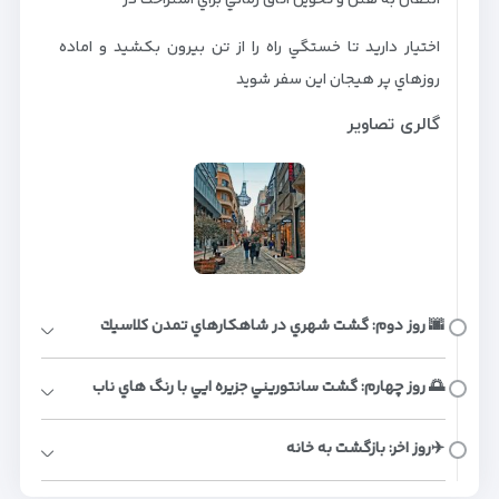
اختيار داريد تا خستگي راه را از تن بيرون بكشيد و اماده
روزهاي پر هيجان اين سفر شويد
گالری تصاویر
🌆 روز دوم: گشت شهري در شاهكارهاي تمدن كلاسيك
🌅 روز چهارم: گشت سانتوريني جزيره ايي با رنگ هاي ناب
✈️روز اخر: بازگشت به خانه