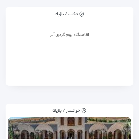
تکاب / بلژيك
اقامتگاه بوم گردی آتر
خوانسار / بلژيك