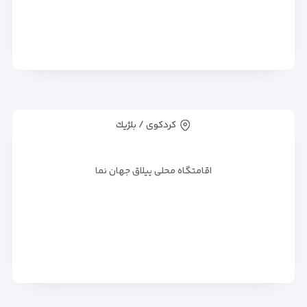
کردکوی / بلژيك
اقامتگاه محلی ییلاق جهان نما