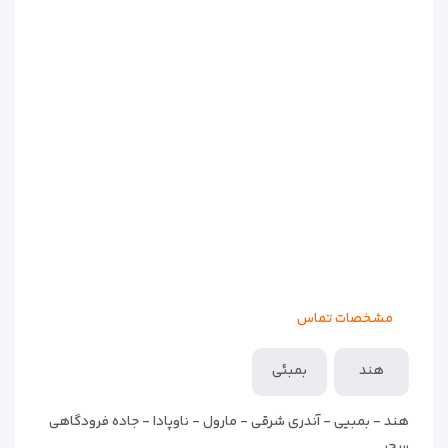
مشخصات تماس
هند
بمبئی
هند - بمبیی - آندری شرقی - مارول - ناوپادا - جاده فرودگاهی
سحر