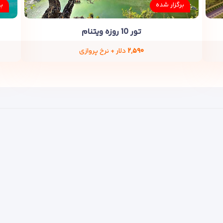
برگزار شده
ب
تور 10 روزه ویتنام
۲,۵۹۰
دلار + نرخ پروازی