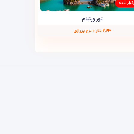
رگزار شده
تور ویتنام
۲,۱۹۰
دلار + نرخ پروازی