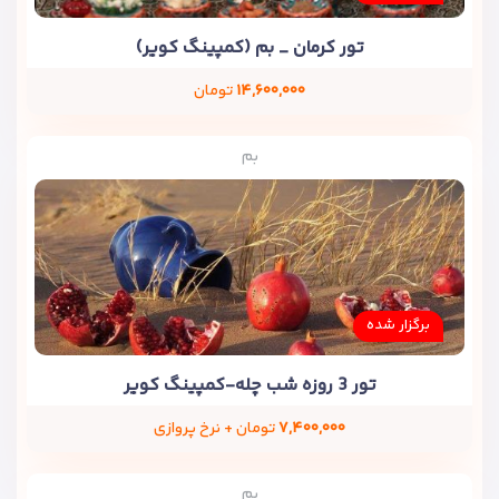
تور کرمان _ بم (کمپینگ کویر)
۱۴,۶۰۰,۰۰۰
تومان
بم
برگزار شده
تور 3 روزه شب چله-کمپینگ کویر
۷,۴۰۰,۰۰۰
تومان + نرخ پروازی
بم