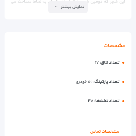
این شهر که دومین شهر بزرگ استان کرمان به لحاظ مساحت می
نمایش بیشتر
باشد 180 کیلومتر با مرکز این استان فاصله دارد. هتل جهانگردی
بم از نظر جغرافیایی در مرکز شهر واقع شده و به تمام مراکز خدماتی
و فروشگاهی دسترسی آسان دارد. وضعیت آب و هوایی این شهر به
واسطه کویری بودنش گرم و خشک است. هتل جهانگردی بم یکی
از بهترین مجموعه های اقامتی در این شهرستان محسوب می شود.
مشخصات
هتل جهانگردی بم دارای 12 اتاق دو تخته و 3 اتاق سه تخته، یک
اتاق چهارتخته، یک سوییت چهارتخته و همچنین رستوران با ظرفیت
تعداد اتاق:
۱۷
150نفر و تالار با ظرفیت 300 نفر است.
تعداد پارکینگ:
۵۰ خودرو
تعداد تخت‌ها:
۳۸
مشخصات تماس