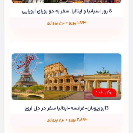
8 روز اسپانیا و ایتالیا؛ سفر به دو رویای اروپایی
۱,۸۹۰
یورو + نرخ پروازی
برگزار شده
13روزیونان-فرانسه-ایتالیا سفر در دل اروپا
۲,۸۹۰
یورو + نرخ پروازی