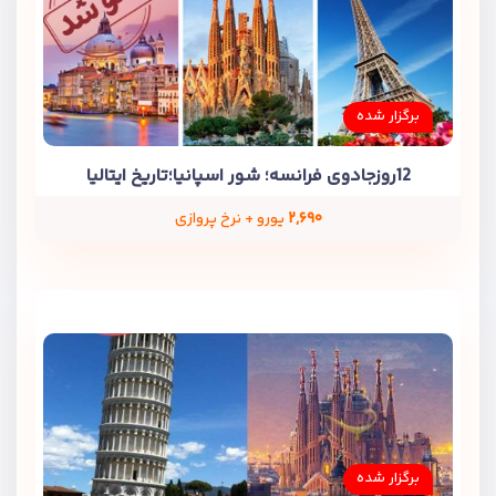
برگزار شده
12روزجادوی فرانسه؛ شور اسپانیا؛تاریخ ایتالیا
۲,۶۹۰
یورو + نرخ پروازی
برگزار شده