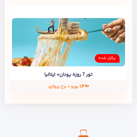
برگزار شده
تور 7 روزه یونان+ ایتالیا
۱,۴۹۰
یورو + نرخ پروازی