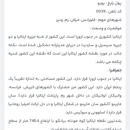
پول رایج : یورو
کد تلفن : 0039
شهرهای مهم : فلورانس، میلان، رم، ونیز
موقعیت و وسعت :
ایتالیا کشوری در جنوب اروپا است. این کشور از شبه ‌جزیره ایتالیا و دو
جزیره سیسیل و ساردینا در دریای مدیترانه تشکیل شده ‌است. نکته
جالب در مورد نقشه کشور ایتالیا این است که نقشه این کشور شبیه
چکمه می باشد.
جغرافیا
:
ایتالیا در جنوب اروپا قرار دارد. این کشور مساحتی به اندازه تقریباً یک
پنجم ایران دارد. این کشور مرز مشترک با کشورهای اتریش، فرانسه،
واتیکان (واتیکان در داخل شهر رم پایتخت ایتالیا قرار دارد)، سان
مارینو (کشور سان مارینو در شمال ایتالیا و در دل ایالت امیلیا رومانیا
قرار دارد)، اسلوونی و سوئیس دارد.
بلندترین نقطه ایتالیا کوه مونته بیانکو با ارتفاع 748،4 متر از سطح
دریا و کمترین ارتفاع آن دریای مدیترانه ‌است.