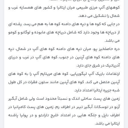
کوههای آلپ مرزی طبیعی میان ایتالیا و کشور های همسایه غرب و
شمال را تشکیل می دهد.
در جایی که کوه ها و تپه ‌های دامنه کوه ها به هم می ‌رسد، رشته ‌ای
از دریاچه‌ ها وجود دارد که شامل دریاچه‌ های مابوده و لوگانو و کومو
می باشد.
دره حاصلخیز پو، میان تپه‌ های دامنه کوه های آلپ در شمال، تپه‌
های دامنه کوه های آپنین در جنوب، کوه های آلپ در غرب و دریای
آدریاتیک در شرق جای دارد.
ارتفاعات باریک آلپ لیگوریایی، کوه های مریتایم آلپ را به کوه های
آپنین متصل می‌ کند. کوه های آپنین مانند ستون فقرات در کل طول
شبه جزیره ایتالیا امتداد دارد.
زمین های پست ساحلی اندک و نسبتاً محدود است ولی شامل آبگیر
آرنو در توسکانا، آبگیر تیبر در اطراف رم، زمین های پست کامپانیا در
اطراف ناپل و جلگه ‌هایی در امتداد خلیج تارانتو و در پولیا پاشنه
ایتالیا می‌ باشد.