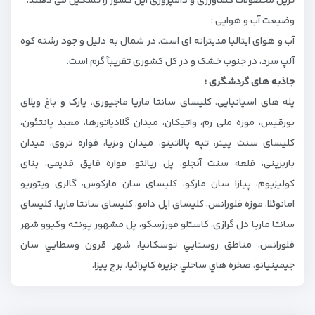
ترین محصولات کشاورزی و دامپروری این کشور را تشکیل می ‌دهند.
وضیعت آب و هوایی :
آب و هوای ایتالیا مدیترانه ‌ای است. در شمال به دلیل و جود رشته‌ کوه
آلپ سرد، در جنوب خشک و در کل کشوری تقریباً گرم است.
جاذبه های گردشگری :
پله های اسپانیایی، کلیسای سانتا ماریا ماجیوری، پارک و باغ ویلای
بورقیس، موزه ملی رم، واتیکان، میدان گلادیاتورها، معبد پانتئون،
کلیسای سنت پیتر، تپه پالاتینو، میدان ونزیا، فواره تروی، میدان
باربرینی، قلعه سنت آنجلو، پل ريالتو، فواره قایق قدیمی، بنای
کولیزیوم، پيازا سان ماركو، کلیسای سان مارکوس، گالری ویتوریو
امانوئلا، موزه فلورانس، کلیسای ایل دامو، کلیسای سانتا ماریا، کلیسای
سانتا ماریا دل گرازی، کاستلو فورزسکو، پل مشهور پونته وكيوو شهر
فلورانس، مناطق روستايي توسكانيا، شهر قرون وسطايي سان
جيمينيانو، صخره هاي ساحلي جزيره كاپرائيا، برج پیزا.