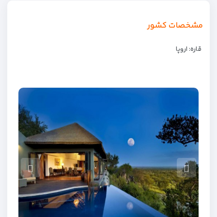
مشخصات کشور
قاره: اروپا