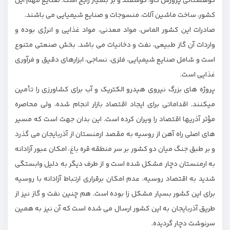
کوهستانی پرورش گاو، گوسفند و بز بسیار رایج است. صنایع مهم این
کشور، ساخت ماشین آلات، منسوجات و صنایع شیمیایی می باشند.
صادرات این کشور الماس، مواد معدنی، مواد غذایی و انرژی بوده و
واردات آن گاز طبیعی، نفت و دخانیات می باشد. بخش صنعتی متنوع
است و شامل صنایع شیمیایی، فلزی، نساجی، ابزارهای دقیق و فرآوری
غذایی است.
پروژه های بزرگ نیروی هیدرو الکتریک و آب برای کشاورزی را تأمین
میکنند. اقداماتی برای ایجاد اقتصاد بازار انجام شده، ولی محاصره
مؤثر آذریها اقتصاد را ویران کرده است. این بدان جهت است که مسیر
های اصلی راه آهن از روسیه به مقصد ارمنستان از آذربایجان می گذرد
و بر طبق جنگ میان دو کشور بر سر منطقه قره باغ، امکان عبور آزادانه
به ارمنستان دچار مشکل شده است و از طرف دیگر به دلیل وابستگی
شدید به اقتصاد روسیه، عدم امکان برقراری ارتباط آزادانه با روسیه
برای این کشور بسیار مشکل زا بوده است. هم چنین نفت و گاز نیز از
طریق آذربایجان به این کشور ارسال می شده است که آن نیز به همین
سرنوشت دچار گردیده.