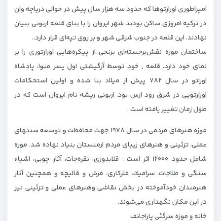
امپراطوری اورارتو‌ها كه حدود سه هزار سال پیش در حوالی دریاچه وان
در تركیه امروزی ساكن بودند شهر ایروان را با بنای قلعه اربونی بنیان
نهادند. این قلعه در جنوب شرقی شهر و بر روی تپه‌ای قرار دارد..
ساختمان موزه نقش‌برجسته‌ای برنجی از پیكره‌هایی اورارتوری را بر
نمای خود دارد. قلعه , خود توسط آرگیشتی اول پسر منوا، پادشاه
اوراتو در سال ۷۸۲ پیش از میلاد بنا شده و اولین استحكامات
اورارتویی در شرق رود ارس بود. اربونی ریشه نام ایروان است كه در
طول زمان تغییر یافته است .
موزه هنرهای مردمی در سال ۱۹۷۸ جهت محافظت و توسعه سنتهای
عملی، تزئینی و هنرهای زیبای مردم ارمنستان بنیاد نهاده شد. موزه
شامل حدود ۱۲۰۰۰ اثر است : قلابدوزی، نقره‌جات، آثار چوبی، اشیاء
سنگی و طلاجات، سرامیك، فلزكاری، فرش و قالیچه و همچنین آثار
هنرمندان خودآموخته در بخش نقاشی‌ وهنرهای عملی و تزئینی نیز
در این مکان نگهداری می‌شوند.
خانه و موزه سرگئی پاراجانف