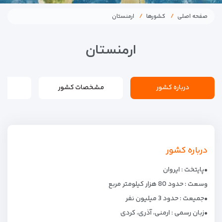
صفحه اصلی
کشورها
ارمنستان
ارمنستان
درباره کشور
مشخصات کشور
اط
درباره کشور
•پایتخت : ایروان
وسعت : حدود 80 هزار کیلومتر مربع
•جمیعت : حدود 3 میلیون نفر
•زبان رسمی : ارمنی، آذری، کردی