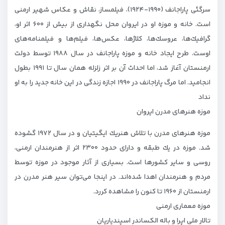
سرگئی پاراجانف (۱۹۹۰-۱۹۲۴)، فیلمساز، نقاش و عكاس شهیر ارمنی
است. خانه و موزه او در ایروان محل نگهداری از بیش از ۶۰۰ اثر او،
گرافیك‌ها، عروسك‌ها، كلاژها، عكس‌ها، فیلم‌ها و فیلمنامه‌های
اوست. طرح ایجاد خانه و موزه پاراجانف در سال ۱۹۸۸ توسط دولت
ارمنستان آغاز شد، اما احداث آن بر اثر زلزله همان سال تا ۱۹۹۱ بطول
انجامید. اما مرگ پاراجانف در ۱۹۹۰ اجازه زندگی در این خانه جدید را به او
نداد
موزه هنرهای مدرن ایروان
موزه هنرهای مدرن با تلاش هنریك ایگیتیان و در سال ۱۹۷۲ گشوده
شد. موزه در یك طبقه و دارای حدود ۲۳۰۰ اثر از هنرمندان ارمنی،
روسی و سایر كشورها است. بسیاری از آثار موجود در موزه توسط
مردم و هنرمندان اهدا شده‌اند. در اینجا می‌توان سیر هنر مدرن در
ارمنستان از ۱۹۶۰ تا كنون را مشاهده كررد.
موزه معماری ارمنی
تالار ملی اپرا و باله الكساندر اسپندیاریان