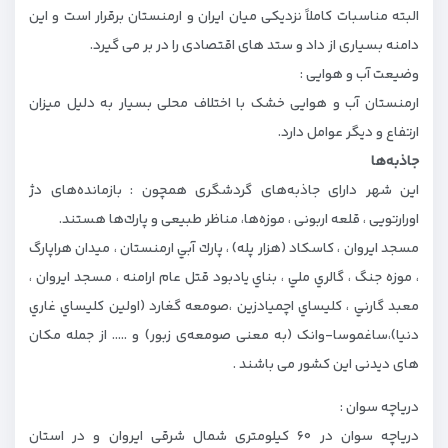
البته مناسبات کاملاً نزدیکی میان ایران و ارمنستان برقرار است و این
دامنه بسیاری از داد و ستد های اقتصادی را در بر می گیرد.
وضیعت آب و هوایی :
ارمنستان آب و هوایی خشک با اختلاف محلی بسیار به دلیل میزان
ارتفاع و دیگر عوامل دارد.
جاذبه‌ها
این شهر دارای جاذبه‌های گردشگری همچون : بازمانده‌های دژ
اورارتویی ،‌ قلعه اربونی ، موزه‌ها، مناظر طبیعی و پارك‌ها هستند.
مسجد ايروان ، كاسكاد (هزار پله) ، پارك آبي ارمنستان ، ميدان هراپارگ
، موزه جنگ ، گالري ملي ، بناي يادبود قتل عام ارامنه ، مسجد ايروان ،
معبد گارني ، كليساي اچميادزين ،صومعه گغارد (اولين كليساي غاري
دنيا)،ساغموسا-وانک (به معنی صومعه‌ی زبور) و ….. از جمله مکان
های دیدنی این کشور می باشند .
دریاچه سوان :
دریاچه سوان در ۶۰ کیلومتری شمال شرقی ایروان و در استان