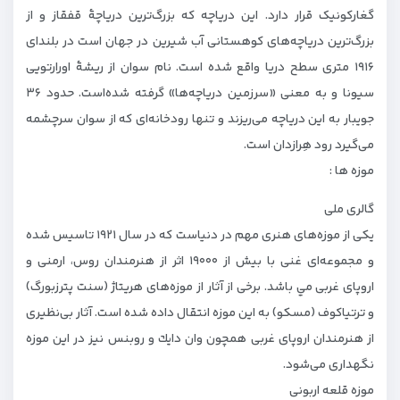
گغارکونیک قرار دارد. این دریاچه که بزرگ‌ترین دریاچهٔ قفقاز و از
بزرگ‌ترین دریاچه‌های کوهستانی آب شیرین در جهان است در بلندای
۱۹۱۶ متری سطح دریا واقع شده است. نام سوان از ریشهٔ اورارتویی
سیونا و به معنی «سرزمین دریاچه‌ها» گرفته شده‌است. حدود ۳۶
جویبار به این دریاچه می‌ریزند و تنها رودخانه‌ای که از سوان سرچشمه
می‌گیرد رود هِرازدان است.
موزه ها :
گالری ملی
یكی از موزه‌های هنری مهم در دنیاست كه در سال ۱۹۲۱ تاسیس شده
و مجموعه‌ای غنی با بیش از ۱۹۰۰۰ اثر از هنرمندان روس، ارمنی و
اروپای غربی مي باشد. برخی از آثار از موزه‌های هریتاژ (سنت پترزبورگ)
و ترتیاكوف (مسكو) به این موزه انتقال داده شده است. آثار بی‌نظیری
از هنرمندان اروپای غربی همچون وان دایك و روبنس نیز در این موزه
نگهداری می‌شود.
موزه قلعه اربونی