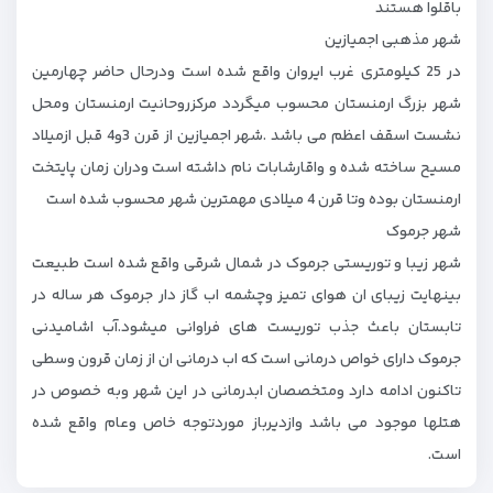
باقلوا هستند
شهر مذهبی اجمیازین
در 25 کیلومتری غرب ایروان واقع شده است ودرحال حاضر چهارمین
شهر بزرگ ارمنستان محسوب میگردد مرکزروحانیت ارمنستان ومحل
نشست اسقف اعظم می باشد .شهر اجمیازین از قرن 3و4 قبل ازمیلاد
مسیح ساخته شده و واقارشابات نام داشته است ودران زمان پایتخت
ارمنستان بوده وتا قرن 4 میلادی مهمترین شهر محسوب شده است
شهر جرموک
شهر زیبا و توریستی جرموک در شمال شرقی واقع شده است طبیعت
بینهایت زیبای ان هوای تمیز وچشمه اب گاز دار جرموک هر ساله در
تابستان باعث جذب توریست های فراوانی میشود.آب اشامیدنی
جرموک دارای خواص درمانی است که اب درمانی ان از زمان قرون وسطی
تاکنون ادامه دارد ومتخصصان ابدرمانی در این شهر وبه خصوص در
هتلها موجود می باشد وازدیرباز موردتوجه خاص وعام واقع شده
است.