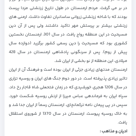
در بر می‌ گرفت. مردم ارمنستان در طول تاریخ زرتشتی مزدا پرست
بودند که با شاخه زرتشتی زروانی ساسانیان تفاوت داشت. ارمنی ‌های
زرتشتی بیشتر بر پرستش مهر تاکید داشتند ولی پس از آن دین
مسیحیت در این منطقه رواج یافت. در سال 301، ارمنستان نخستین
کشوری بود که مسیحیت را دین رسمی کشور برگزید (دوازده سال
پیش از روم). پس از سرنگونی پادشاهی ارمنستان در سال 428
میلادی، این منطقه از نو بخشی از ایران شد.
ارمنستان مدتهای زیادی جزئی از ایران بوده ‌است و فرهنگ آن از ایران
تاثیر زیادی پذیرفته‌ است. در دور دوم جنگ های ایران و روسیه تزاری
در سال 1206 هجری خورشیدی که در زمان فتحعلی شاه قاجار رخ داد،
سپاه ایران به فرماندهی عباس میرزا از ارتش روسیه شکست خورد.
سپس در پی پیمان نامه ترکمانچای، ارمنستان رسماً از ایران جدا شد و
به خاک روسیه پیوست. ارمنستان در سال 1370 از شوروی استقلال
یافت.
ادیان و مذاهب :