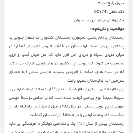
•پول رایج : درام
•کد تلفن : 00374
•شهرهای مهم : ایروان، سوان
موقعیت و تاریخچه :
ارمنستان با نام رسمی جمهوری ارمنستان، کشوری در قفقاز جنوبی به
پایتختی ایروان است. ارمنستان در قفقاز جنوبی (ماورای قفقاز) در
میان دریای سیاه و دریای خزر قرار دارد که مرز میان آسیا و اروپا
محسوب می‌شود. نام بومی این کشور در زبان ارمنی هایک می ‌باشد
که در سده‌ های میانه با افزودن پسوند فارسی ستان (به معنای
سرزمین) به هایاستان تغییر یافت.
این نام به طور سنتی از نام هایک، بنیان گذار افسانه ‌ای ملت ارمنی و
نتیجهٔ نتیجهٔ نوح پیامبر، گرفته شده‌ است که بر اساس نوشتهٔ موسی
خورنی تاریخ نویس ارمنی، در سال 2492 قبل از میلاد بل پادشاه بابل را
شکست داد و ملت ارمنی را در منطقهٔ آرارات بنیان گذاشت.
ارمنستان پیش از سال 1454 یک پادشاهی توانگر با فرهنگی پر مایه
بود که در برهه ‌ای از زمان همه سرزمین های میان دریای سیاه و خزر را