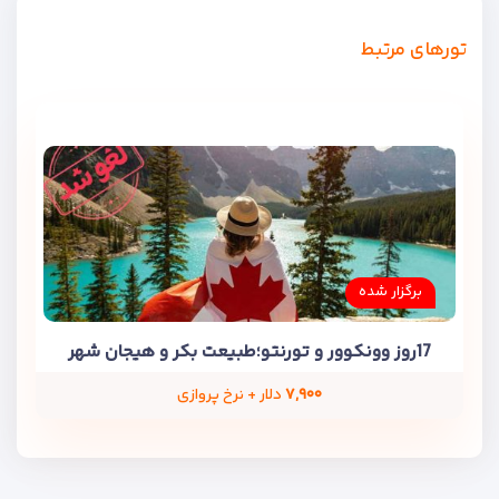
تورهای مرتبط
برگزار شده
17روز وونکوور و تورنتو؛طبیعت بکر و هیجان شهر
۷,۹۰۰
دلار + نرخ پروازی