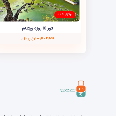
برگزار شده
تور 10 روزه ویتنام
۲,۵۹۰
دلار + نرخ پروازی