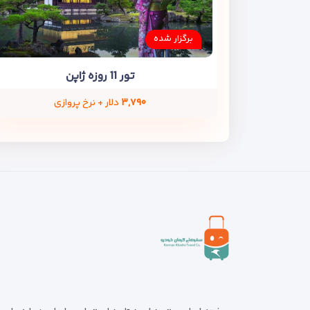
برگزار شده
تور 11 روزه ژاپن
۳,۷۹۰
دلار + نرخ پروازی