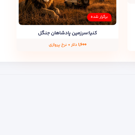
برگزار شده
کنیا؛سرزمین پادشاهان جنگل
۱,۶۰۰
دلار + نرخ پروازی