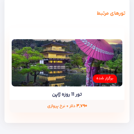
تورهای مرتبط
برگزار شده
تور 11 روزه ژاپن
۳,۷۹۰
دلار + نرخ پروازی