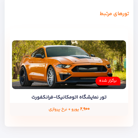
تورهای مرتبط
برگزار شده
تور نمایشگاه اتومکانیکا-فرانکفورت
۲,۹۰۰
یورو + نرخ پروازی