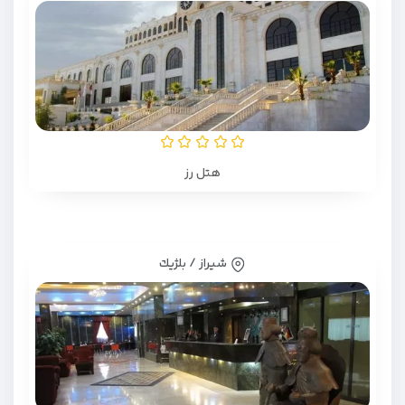
هتل رز
شیراز / بلژيك