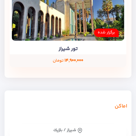
برگزار شده
تور شیراز
۱۴,۹۰۰,۰۰۰
تومان
اماکن
شیراز / بلژيك