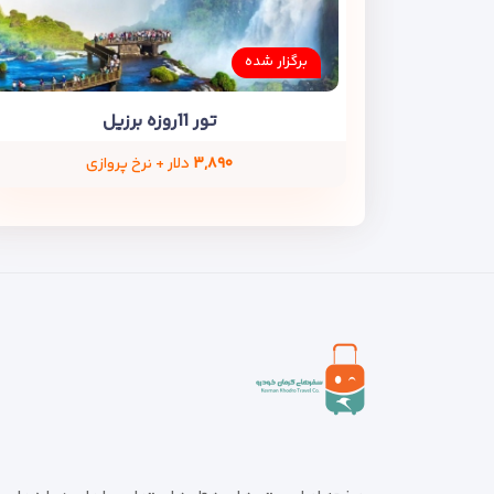
برگزار شده
تور 11روزه برزیل
۳,۸۹۰
دلار + نرخ پروازی