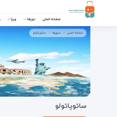
صفحه اصلی
تورها
ویزا
و
صفحه اصلی
شهرها
سائوپائولو
سائوپائولو