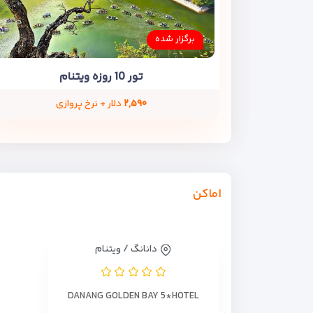
برگزار شده
تور 10 روزه ویتنام
۲,۵۹۰
دلار + نرخ پروازی
اماکن
دانانگ / ویتنام
DANANG GOLDEN BAY 5*HOTEL