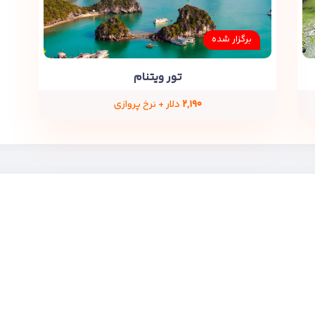
برگزار شده
تور ویتنام
۲,۱۹۰
دلار + نرخ پروازی