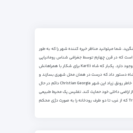
 1500 سال قدمت دارد. وقتی در بالای ارتفاعات Mtatsminda بایستید و به شهر بنگرید، شما میتوانید مناظر خیره کننده شهر را که به طور
لیس اولین شهری است که در قرن چهارم توسط جغرافی شناس رومانیایی
“Castorisus” به روی نقشه نمایش داده شده است. افسانه زیبایی راجع به اینکه چرا تفلیس به عنوان پایتخت برای Mtsheta انتخاب شد، وجود دارد. یکبار که شاه Kartli برای شکار با همراهانش
شاه دستور داد که درست در همان محل شهری بسازند و
بخاطر چشمه آبگرم گوگردی آن در زبان جرجیها نام آنرا Tblisi یعنی گرم گذاشت. انتخاب Tblisi به عنوان پایتخت گرجستان اتفاقی نبود. به خاطر رونق زیاد این شهر Christian Georgia دائم در حال
 اراضی داخلی خود حمایت کند. تفلیس یک محیط طبیعی
با تعداد زیادی مناظر بکر، صخره های بلند اطراف رودخانه Mtkvari، سنگهای سختی که تمام شرق را در بر گرفته، و رشته کوههای Trialeti که از غرب تا دو طرف رودخانه را به صورت دژی محکم