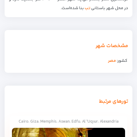
در محل شهر باستانی
تب
بنا شده‌است.
مشخصات شهر
کشور:
مصر
تورهای مرتبط
Cairo، Giza، Memphis، Aswan، Edfu، Al 'Uqṣur، Alexandria