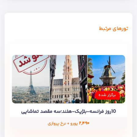
تورهای مرتبط
برگزار شده
10روز فرانسه-بلژیک-هلند؛سه مقصد تماشایی
۲,۴۹۰
یورو + نرخ پروازی