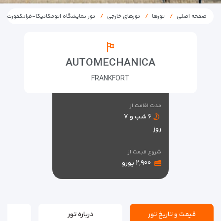
صفحه اصلی
تورها
تورهای خارجی
تور نمایشگاه اتومکانیکا-فرانکفورت
AUTOMECHANICA
FRANKFORT
مدت اقامت از
۶ شب و ۷
روز
شروع قیمت از
۲,۹۰۰ یورو
قیمت و تاریخ تور
درباره تور
بر