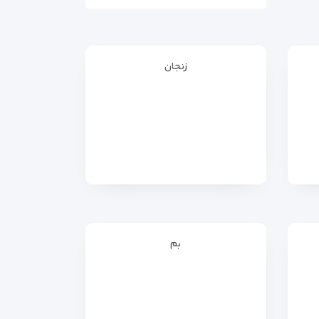
زنجان
بم